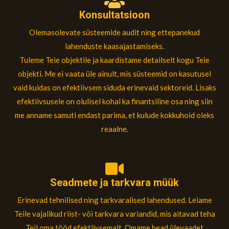
Konsultatsioon
Olemasolevate süsteemide audit ning ettepanekud
lahenduste kaasajastamiseks.
Tuleme Teie objektile ja kaardistame detailselt kogu Teie
objekti. Me ei vaata üle ainult, mis süsteemid on kasutusel
vaid kuidas on efektiivsem siduda erinevaid sektoreid. Lisaks
efektiivsusele on olulisel kohal ka finantsiline osa ning siin
me anname samuti endast parima, et kulude kokkuhoid oleks
reaalne.
Seadmete ja tarkvara müük
Erinevad tehnilised ning tarkvaralised lahendused. Leiame
Teile vajalikud riist- või tarkvara variandid, mis aitavad teha
Teil oma tööd efektiivsemalt. Omame head ülevaadet